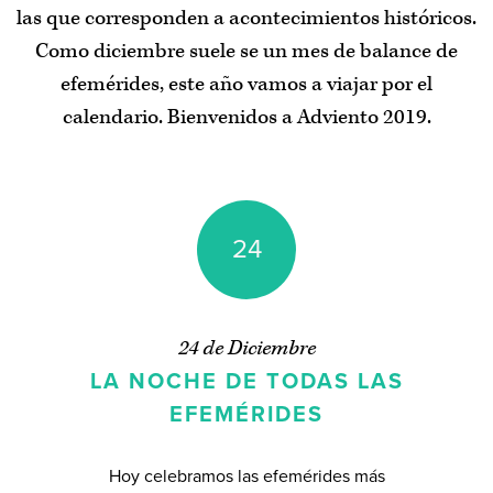
las que corresponden a acontecimientos históricos.
Como diciembre suele se un mes de balance de
Inicio
efemérides, este año vamos a viajar por el
Adviento de 2020
calendario. Bienvenidos a Adviento 2019.
/
2019
/
2018
/
2017
/
2016
/
2015
/
2014
/
2013
Regalos de Adviento
24
Índice de materias
24 de Diciembre
Acerca de
LA NOCHE DE TODAS LAS
EFEMÉRIDES
Puedes escribirme un
Hoy celebramos las efemérides más
correo
,
suscribirte al boletín de noticias
o