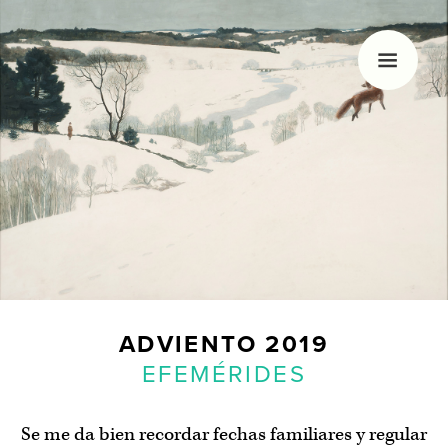
HOLA, SOY MARGÓ
Me gusta la navidad, nadar, dibujar y los
calendarios de Adviento. Hace unos años decidí
empezar con este blog que sólo actualizo
veinticuatro días al año.
ADVIENTO
2019
EFEMÉRIDES
Se me da bien recordar fechas familiares y regular