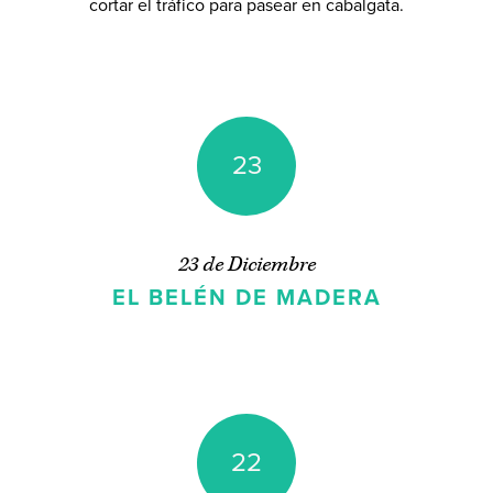
cortar el tráfico para pasear en cabalgata.
seguirme en
Twitter
,
Facebook
o
Pinterest
.
23
23 de Diciembre
EL BELÉN DE MADERA
22