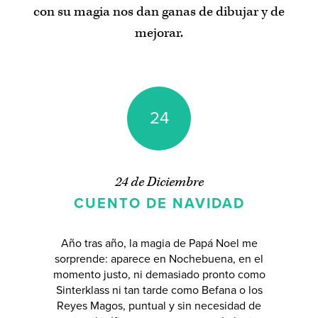
con su magia nos dan ganas de dibujar y de
mejorar.
Inicio
Adviento de 2020
/
2019
/
2018
/
2017
/
2016
/
2015
/
2014
/
2013
24
Regalos de Adviento
Índice de materias
24 de Diciembre
CUENTO DE NAVIDAD
Acerca de
Año tras año, la magia de Papá Noel me
sorprende: aparece en Nochebuena, en el
momento justo, ni demasiado pronto como
Sinterklass ni tan tarde como Befana o los
Reyes Magos, puntual y sin necesidad de
Puedes escribirme un
correo
,
suscribirte al boletín de noticias
o