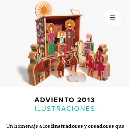
HOLA, SOY MARGÓ
Me gusta la navidad, nadar, dibujar y los
calendarios de Adviento. Hace unos años decidí
empezar con este blog que sólo actualizo
veinticuatro días al año.
ADVIENTO
2013
ILUSTRACIONES
Un homenaje a los
ilustradores
y
creadores
que